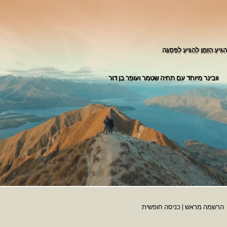
הִגִּיעַ הַזְּמַן לְהַגִּיעַ לַפִּסְגָּה
וובינר מיוחד עם תחיה שטמר ועופר בן דור
הרשמה מראש
|
כניסה חופשית